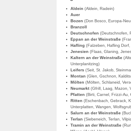
Aldein
(Aldein, Radein)
Auer
Bozen
(Don Bosco, Europa-Neus
Branzoll
Deutschnofen
(Deutschnofen, P
Eppan an der Weinstraße
(Fran
Hafling
(Falzeben, Hafling Dorf, 
Jenesien
(Flaas, Glaning, Jenes
Kaltern an der Weinstraße
(Alt
Unterplanitzing)
Leifers
(Seit, St. Jakob, Steinm
Montan
(Glen, Gschnon, Kaldits
Mölten
(Mölten, Schlaneid, Vers
Neumarkt
(Gfrill, Laag, Mazon, V
Pfatten
(Birti, Carnel, Frizzi-A
Ritten
(Eschenbach, Gebrack, Klo
Unterplatten, Wangen, Wolfsgru
Salurn an der Weinstraße
(Buch
Terlan
(Siebeneich, Terlan, Vilpi
Tramin an der Weinstraße
(Run