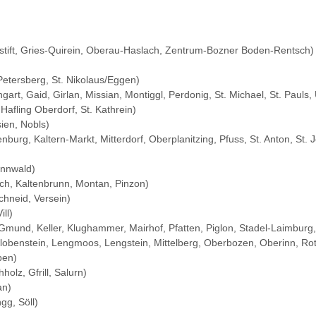
tift, Gries-Quirein, Oberau-Haslach, Zentrum-Bozner Boden-Rentsch)
etersberg, St. Nikolaus/Eggen)
gart, Gaid, Girlan, Missian, Montiggl, Perdonig, St. Michael, St. Pauls,
Hafling Oberdorf, St. Kathrein)
ien, Nobls)
enburg, Kaltern-Markt, Mitterdorf, Oberplanitzing, Pfuss, St. Anton, St. 
annwald)
ch, Kaltenbrunn, Montan, Pinzon)
chneid, Versein)
ill)
u, Gmund, Keller, Klughammer, Mairhof, Pfatten, Piglon, Stadel-Laimbur
benstein, Lengmoos, Lengstein, Mittelberg, Oberbozen, Oberinn, Rotwan
ben)
holz, Gfrill, Salurn)
an)
gg, Söll)