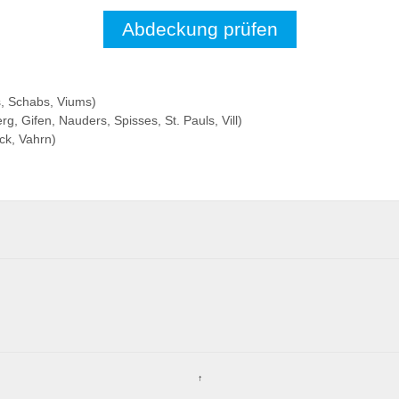
Abdeckung prüfen
s, Schabs, Viums)
g, Gifen, Nauders, Spisses, St. Pauls, Vill)
uck, Vahrn)
↑