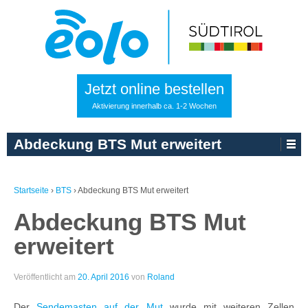
Jetzt online bestellen
Aktivierung innerhalb ca. 1-2 Wochen
Abdeckung BTS Mut erweitert
Startseite
›
BTS
›
Abdeckung BTS Mut erweitert
Abdeckung BTS Mut
erweitert
Veröffentlicht am
20. April 2016
von
Roland
Der
Sendemasten auf der Mut
wurde mit weiteren Zellen