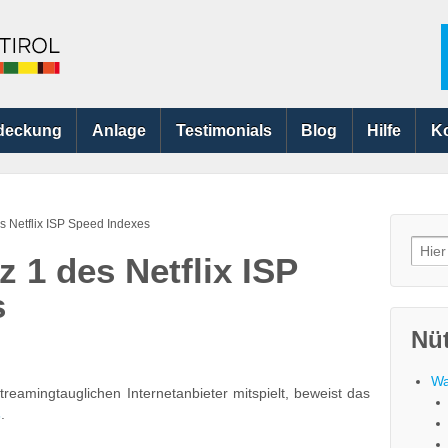
deckung
Anlage
Testimonials
Blog
Hilfe
K
s Netflix ISP Speed Indexes
Searc
 1 des Netflix ISP
for:
s
Nüt
Wa
reamingtauglichen Internetanbieter mitspielt, beweist das
s
.