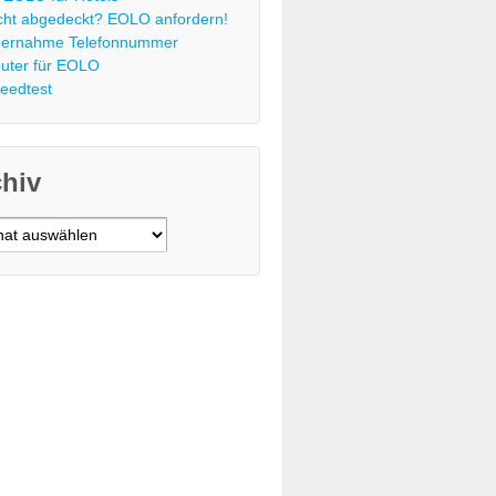
cht abgedeckt? EOLO anfordern!
ernahme Telefonnummer
uter für EOLO
eedtest
chiv
v