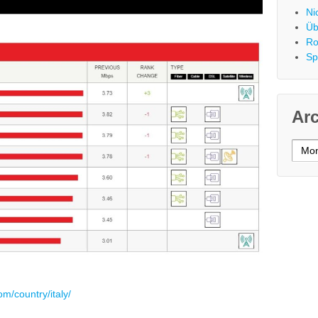
Ni
Üb
Ro
Sp
Ar
Archi
om/country/italy/