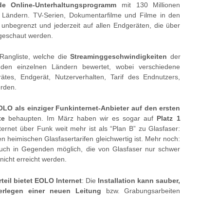
nde Online-Unterhaltungsprogramm
mit 130 Millionen
 Ländern. TV-Serien, Dokumentarfilme und Filme in den
unbegrenzt und jederzeit auf allen Endgeräten, die über
ngeschaut werden.
e Rangliste, welche die
Streaminggeschwindigkeiten
der
n den einzelnen Ländern bewertet, wobei verschiedene
tes, Endgerät, Nutzerverhalten, Tarif des Endnutzers,
erden.
OLO als einziger Funkinternet-Anbieter auf den ersten
te
behaupten. Im März haben wir es sogar auf
Platz 1
ternet über Funk weit mehr ist als “Plan B” zu Glasfaser:
n heimischen Glasfasertarifen gleichwertig ist. Mehr noch:
uch in Gegenden möglich, die von Glasfaser nur schwer
nicht erreicht werden.
teil bietet EOLO Internet
: Die
Installation kann sauber,
rlegen einer neuen Leitung
bzw. Grabungsarbeiten