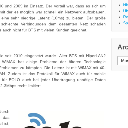
Ni
6 und 2009 im Einsatz. Der Vorteil war, dass es sich um
Üb
 mit der es möglich war schnell ein Netzwerk aufzubauen.
Ro
 eine sehr niedrige Latenz (10ms) zu bieten. Der große
Sp
ne schlechte Verbindungen dem gesamten Netz schaden
 auch nicht für BTS mit vielen Kunden geeignet.
Ar
die seit 2010 eingesetzt wurde. Älter BTS mit HiperLAN2
Archi
rt. WiMAX hat einige Probleme der älteren Technologie
n Problemen zu kämpfen. Die Latenz ist mit WiMAX mit 40-
LAN. Zudem ist das Protokoll für WiMAX auch für mobile
 für EOLO auch bei jeder Übertragung unnötige Daten
2-3Mbps recht limitiert.
urch
r das
l ist,