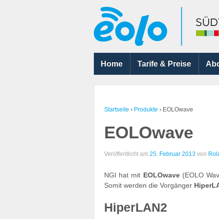
Home
Tarife & Preise
Ab
Startseite
›
Produkte
›
EOLOwave
EOLOwave
Veröffentlicht am
25. Februar 2013
von
Rol
NGI hat mit
EOLOwave
(EOLO Wave)
Somit werden die Vorgänger
HiperL
HiperLAN2