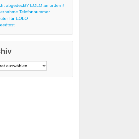
cht abgedeckt? EOLO anfordern!
ernahme Telefonnummer
uter für EOLO
eedtest
chiv
v