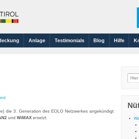
deckung
Anlage
Testimonials
Blog
Hilfe
K
Searc
for:
and
Nüt
 die 3. Generation des EOLO Netzwerkes angekündigt.
AN2
und
WiMAX
ersetzt.
Wa