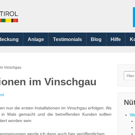
deckung
Anlage
Testimonials
Blog
Hilfe
K
 im Vinschgau
Searc
ationen im Vinschgau
for:
nd
Nüt
n nun die ersten Installationen im Vinschgau erfolgen. Als
en in Mals gemacht und die betreffenden Kunden sollten
Wa
tiert worden sein.
nmeinungen werde ich dann auch hier veröffentlichen.