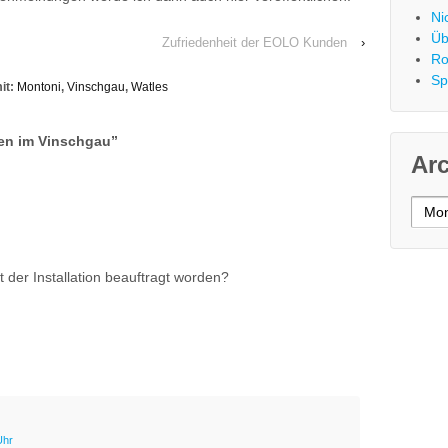
Ni
Üb
Zufriedenheit der EOLO Kunden
›
Ro
Sp
it:
Montoni
,
Vinschgau
,
Watles
nen im Vinschgau
”
Ar
Archi
 der Installation beauftragt worden?
Uhr