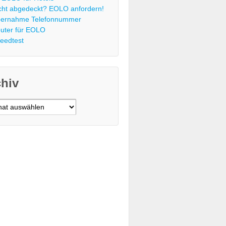
cht abgedeckt? EOLO anfordern!
ernahme Telefonnummer
uter für EOLO
eedtest
chiv
v