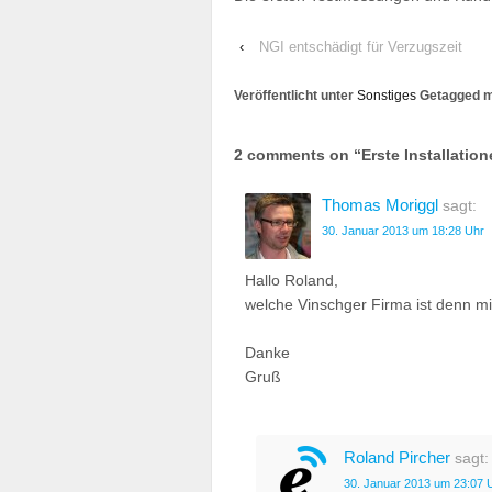
‹
NGI entschädigt für Verzugszeit
Veröffentlicht unter
Sonstiges
Getagged m
2 comments on “
Erste Installatio
Thomas Moriggl
sagt:
30. Januar 2013 um 18:28 Uhr
Hallo Roland,
welche Vinschger Firma ist denn mit
Danke
Gruß
Roland Pircher
sagt:
30. Januar 2013 um 23:07 