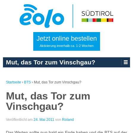
Jetzt online bestellen
Aktivierung innerhalb ca. 1-2 Wochen
Mut, das Tor zum Vinschgau?
Startseite
›
BTS
›
Mut, das Tor zum Vinschgau?
Mut, das Tor zum
Vinschgau?
Veröffentlicht am
24. Mai 2011
von
Roland
Das Warten sollte nun bald ein Ende haben und die BTS auf der