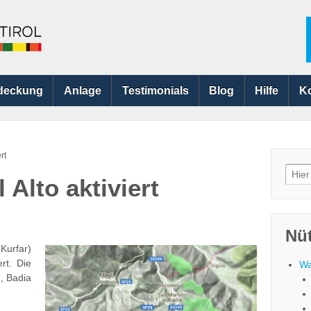
deckung
Anlage
Testimonials
Blog
Hilfe
K
rt
Searc
Alto aktiviert
for:
Nüt
Kurfar)
ert. Die
Wa
, Badia