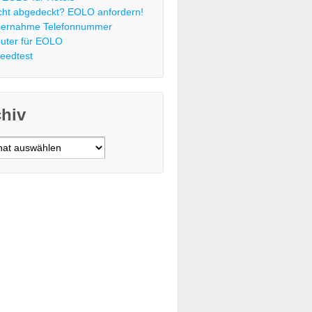
cht abgedeckt? EOLO anfordern!
ernahme Telefonnummer
uter für EOLO
eedtest
chiv
v