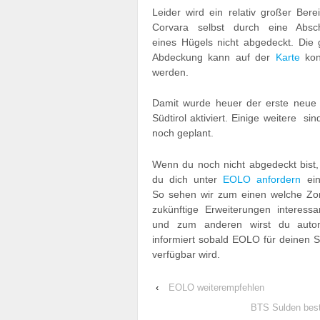
Leider wird ein relativ großer Bere
Corvara selbst durch eine Absc
eines Hügels nicht abgedeckt. Die
Abdeckung kann auf der
Karte
kont
werden.
Damit wurde heuer der erste neue
Südtirol aktiviert. Einige weitere si
noch geplant.
Wenn du noch nicht abgedeckt bist,
du dich unter
EOLO anfordern
ein
So sehen wir zum einen welche Zo
zukünftige Erweiterungen interessa
und zum anderen wirst du autom
informiert sobald EOLO für deinen S
verfügbar wird.
‹
EOLO weiterempfehlen
BTS Sulden best