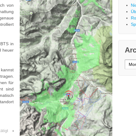
ich von
Ni
hattung
Üb
 genaue
Ro
rolliert
Sp
 BTS in
Ar
nd heuer
Archi
 kannst
tragen.
nen für
nt sind
atisch
tandort
ätigt
›