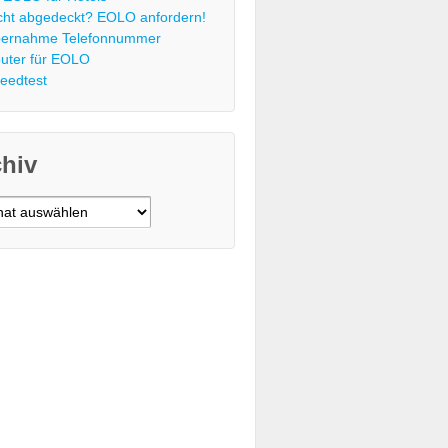
cht abgedeckt? EOLO anfordern!
ernahme Telefonnummer
uter für EOLO
eedtest
chiv
v