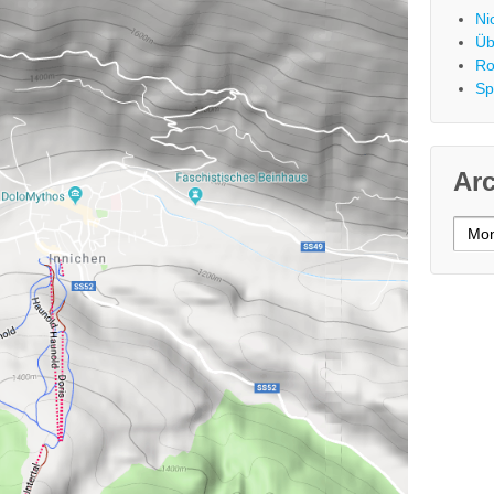
Ni
Üb
Ro
Sp
Ar
Archi