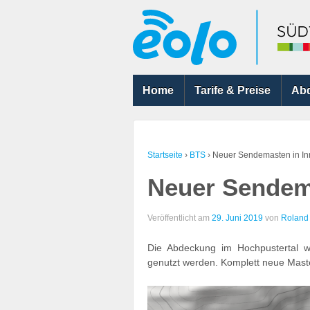
Home
Tarife & Preise
Ab
Startseite
›
BTS
›
Neuer Sendemasten in In
Neuer Sendem
Veröffentlicht am
29. Juni 2019
von
Roland
Die Abdeckung im Hochpustertal w
genutzt werden. Komplett neue Maste