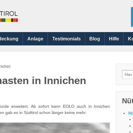
deckung
Anlage
Testimonials
Blog
Hilfe
K
nichen
Searc
asten in Innichen
for:
Nüt
urde erweitert. Ab sofort kann EOLO auch in Innichen
n gab es in Südtirol schon länger keine mehr.
Wa