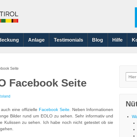
deckung
Anlage
Testimonials
Blog
Hilfe
K
ebook Seite
Searc
LO Facebook Seite
for:
Roland
Nüt
auch eine offizielle
Facebook Seite
. Neben Informationen
enge Bilder rund um EOLO zu sehen. Sehr informativ und
Wa
ie Kulissen zu sehen. Ich habe noch nicht getestet ob sie
ngehen.