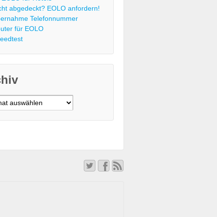
cht abgedeckt? EOLO anfordern!
ernahme Telefonnummer
uter für EOLO
eedtest
chiv
v