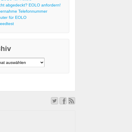
cht abgedeckt? EOLO anfordern!
ernahme Telefonnummer
uter für EOLO
eedtest
chiv
v