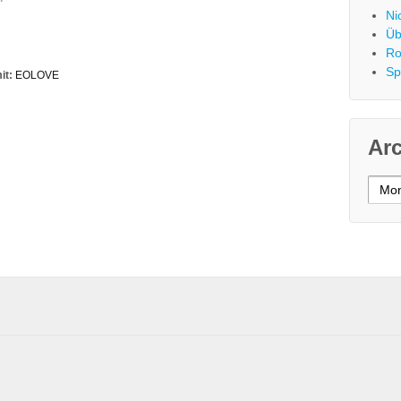
Ni
Üb
Ro
Sp
it:
EOLOVE
Ar
Archi