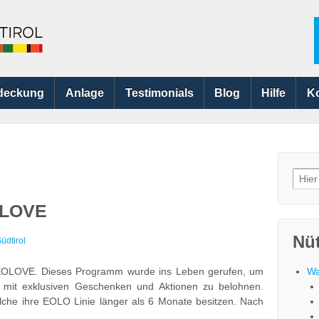
deckung
Anlage
Testimonials
Blog
Hilfe
K
Searc
for:
OLOVE
Nüt
dtirol
EOLOVE. Dieses Programm wurde ins Leben gerufen, um
Wa
 mit exklusiven Geschenken und Aktionen zu belohnen.
che ihre EOLO Linie länger als 6 Monate besitzen. Nach
…