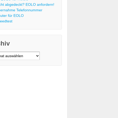
cht abgedeckt? EOLO anfordern!
ernahme Telefonnummer
uter für EOLO
eedtest
chiv
v