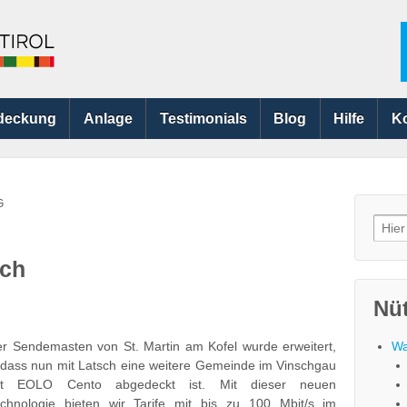
deckung
Anlage
Testimonials
Blog
Hilfe
K
G
Searc
for:
sch
Nüt
r Sendemasten von St. Martin am Kofel wurde erweitert,
Wa
dass nun mit Latsch eine weitere Gemeinde im Vinschgau
it EOLO Cento abgedeckt ist. Mit dieser neuen
chnologie bieten wir Tarife mit bis zu 100 Mbit/s im