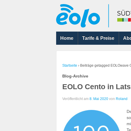
Home
Tarife & Preise
Ab
Startseite
›
Beiträge getagged EOLOwave 
Blog-Archive
EOLO Cento in Lat
Veröffentlicht am
8. Mai 2020
von
Roland
De
so
m
Te