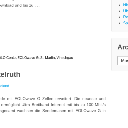
…
Ni
wnload und bis zu
Üb
Ro
Sp
Ar
LO Cento
,
EOLOwave G
,
St. Martin
,
Vinschgau
Archi
elruth
oland
rde mit EOLOwave G Zellen erweitert. Die neueste und
ermöglicht Ultra Breitband Internet mit bis zu 100 Mbit/s
Insgesamt wachsen die Sendemasen mit EOLOwave G in