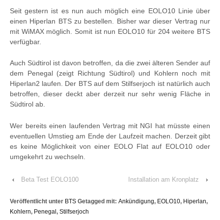
Seit gestern ist es nun auch möglich eine EOLO10 Linie über
einen Hiperlan BTS zu bestellen. Bisher war dieser Vertrag nur
mit WiMAX möglich. Somit ist nun EOLO10 für 204 weitere BTS
verfügbar.
Auch Südtirol ist davon betroffen, da die zwei älteren Sender auf
dem Penegal (zeigt Richtung Südtirol) und Kohlern noch mit
Hiperlan2 laufen. Der BTS auf dem Stilfserjoch ist natürlich auch
betroffen, dieser deckt aber derzeit nur sehr wenig Fläche in
Südtirol ab.
Wer bereits einen laufenden Vertrag mit NGI hat müsste einen
eventuellen Umstieg am Ende der Laufzeit machen. Derzeit gibt
es keine Möglichkeit von einer EOLO Flat auf EOLO10 oder
umgekehrt zu wechseln.
‹
Beta Test EOLO100
Installation am Kronplatz
›
Veröffentlicht unter
BTS
Getagged mit:
Ankündigung
,
EOLO10
,
Hiperlan
,
Kohlern
,
Penegal
,
Stilfserjoch