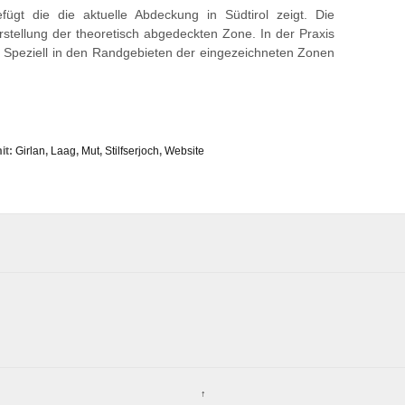
ügt die die aktuelle Abdeckung in Südtirol zeigt. Die
rstellung der theoretisch abgedeckten Zone. In der Praxis
Speziell in den Randgebieten der eingezeichneten Zonen
it:
Girlan
,
Laag
,
Mut
,
Stilfserjoch
,
Website
↑