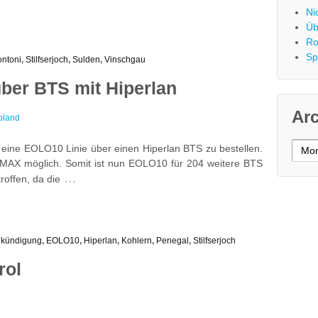
Ni
Üb
Ro
Sp
ntoni
,
Stilfserjoch
,
Sulden
,
Vinschgau
ber BTS mit Hiperlan
Ar
oland
Archi
h eine EOLO10 Linie über einen Hiperlan BTS zu bestellen.
WiMAX möglich. Somit ist nun EOLO10 für 204 weitere BTS
…
roffen, da die
kündigung
,
EOLO10
,
Hiperlan
,
Kohlern
,
Penegal
,
Stilfserjoch
rol