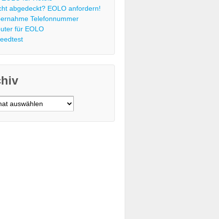
cht abgedeckt? EOLO anfordern!
ernahme Telefonnummer
uter für EOLO
eedtest
chiv
v