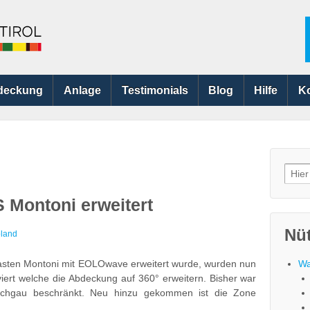
deckung
Anlage
Testimonials
Blog
Hilfe
K
Searc
for:
Montoni erweitert
Nüt
land
sten Montoni mit EOLOwave erweitert wurde, wurden nun
Wa
iert welche die Abdeckung auf 360° erweitern. Bisher war
nschgau beschränkt. Neu hinzu gekommen ist die Zone