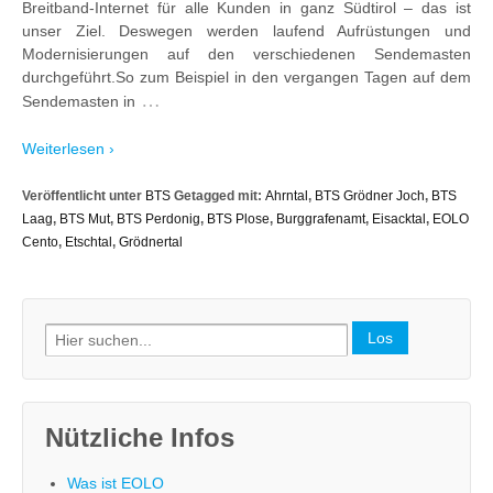
Breitband-Internet für alle Kunden in ganz Südtirol – das ist
unser Ziel. Deswegen werden laufend Aufrüstungen und
Modernisierungen auf den verschiedenen Sendemasten
durchgeführt.So zum Beispiel in den vergangen Tagen auf dem
…
Sendemasten in
Weiterlesen ›
Veröffentlicht unter
BTS
Getagged mit:
Ahrntal
,
BTS Grödner Joch
,
BTS
Laag
,
BTS Mut
,
BTS Perdonig
,
BTS Plose
,
Burggrafenamt
,
Eisacktal
,
EOLO
Cento
,
Etschtal
,
Grödnertal
Search
for:
Nützliche Infos
Was ist EOLO