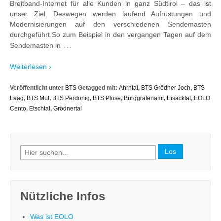
Breitband-Internet für alle Kunden in ganz Südtirol – das ist
unser Ziel. Deswegen werden laufend Aufrüstungen und
Modernisierungen auf den verschiedenen Sendemasten
durchgeführt.So zum Beispiel in den vergangen Tagen auf dem
…
Sendemasten in
Weiterlesen ›
Veröffentlicht unter
BTS
Getagged mit:
Ahrntal
,
BTS Grödner Joch
,
BTS
Laag
,
BTS Mut
,
BTS Perdonig
,
BTS Plose
,
Burggrafenamt
,
Eisacktal
,
EOLO
Cento
,
Etschtal
,
Grödnertal
Search
for:
Nützliche Infos
Was ist EOLO