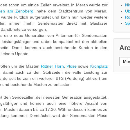
den schon um einige Zellen erweitert. In Meran wurde zur
Ni
ten am Zenoberg
, nahe dem Stadtzentrum von Meran,
Üb
wurde kürzlich aufgerüstet und kann nun wieder weitere
Ro
en immer mehr Sendemasten direkt mit Glasfaser
Sp
Bandbreite zu versorgen.
ts eine neue Generation von Antennen für Sendemasten
s leistungsfähiger und dabei kompatibel mit den aktuellen
Ar
eite. Damit kommen auch bestehende Kunden in den
ei einem Update.
Archi
roffen um die Masten
Rittner Horn
,
Plose
sowie
Kronplatz
, damit auch zu den Stoßzeiten die volle Leistung zur
urde seit kurzem ein weiterer BTS (Perdonig) aktiviert um
 und bestehende Masten zu entlasten.
it den Sendezellen der neuesten Generation ausgestattet.
ngsfähiger und können auch eine höhere Anzahl von
am Masten dauern bis ca 17:30. Währendessen kann es zu
indung kommen. Demnächst wird der Sendemasten Plose
.