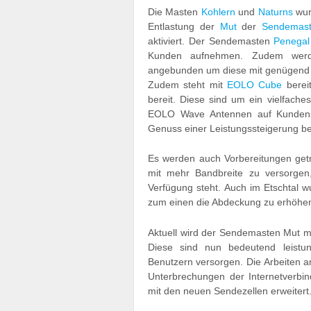
Die Masten
Kohlern
und
Naturns
wur
Entlastung der
Mut
der
Sendemas
aktiviert. Der Sendemasten
Penegal
Kunden aufnehmen. Zudem werd
angebunden um diese mit genügend 
Zudem steht mit
EOLO Cube
berei
bereit. Diese sind um ein vielfache
EOLO Wave Antennen auf Kundens
Genuss einer Leistungssteigerung b
Es werden auch Vorbereitungen get
mit mehr Bandbreite zu versorgen
Verfügung steht. Auch im Etschtal w
zum einen die Abdeckung zu erhöhen
Aktuell wird der Sendemasten Mut m
Diese sind nun bedeutend leistu
Benutzern versorgen. Die Arbeiten 
Unterbrechungen der Internetverb
mit den neuen Sendezellen erweitert