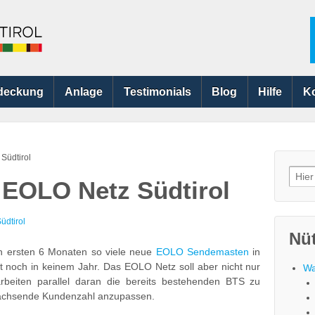
deckung
Anlage
Testimonials
Blog
Hilfe
K
Südtirol
Searc
 EOLO Netz Südtirol
for:
dtirol
Nüt
den ersten 6 Monaten so viele neue
EOLO Sendemasten
in
noch in keinem Jahr. Das EOLO Netz soll aber nicht nur
Wa
rbeiten parallel daran die bereits bestehenden BTS zu
wachsende Kundenzahl anzupassen.