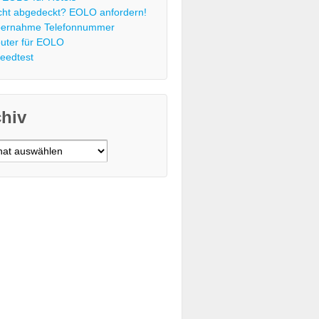
cht abgedeckt? EOLO anfordern!
ernahme Telefonnummer
uter für EOLO
eedtest
chiv
v